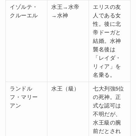
イゾルテ・
水王→水帝
エリスの友
クルーエル
→水神
人である女
性。後に北
帝ドーガと
結婚。水神
襲名後は
「レイダ・
リィア」を
名乗る。
ランドル
水王（級）
七大列強5位
フ・マリー
の死神。正
アン
式な認可は
不明だが、
水王級の腕
前だとされ