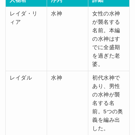
レイダ・リ
水神
女性の水神
ィア
が襲名する
名前。本編
の水神はす
でに全盛期
を過ぎた老
婆。
レイダル
水神
初代水神で
あり、男性
の水神が襲
名する名
前。5つの奥
義を編み出
した。