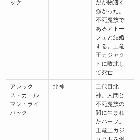
ック
だが物凄く
強かった。
不死魔族で
あるアトー
フェと結婚
する。王竜
王カジャク
トに敗北し
て死亡。
アレック
北神
二代目北
ス・カール
神。人間と
マン・ライ
不死魔族の
バック
間に生まれ
たハーフ。
王竜王カジ
ャクトを倒