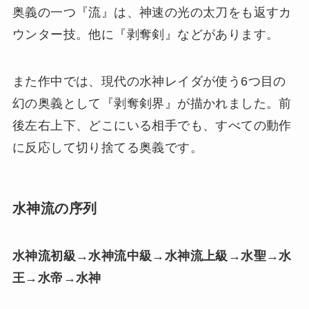
奥義の一つ『流』は、神速の光の太刀をも返すカ
ウンター技。他に『剥奪剣』などがあります。
また作中では、現代の水神レイダが使う6つ目の
幻の奥義として『剥奪剣界』が描かれました。前
後左右上下、どこにいる相手でも、すべての動作
に反応して切り捨てる奥義です。
水神流の序列
水神流初級→
水
神流中級→
水
神流上級→
水
聖→
水
王→
水
帝→
水
神