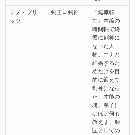
ジノ・ブリ
剣王→剣神
『無職転
ッツ
生』本編の
時間軸で終
盤に剣神に
なった人
物。ニナと
結婚するた
めだけを目
的に鍛えて
剣神になっ
た、才能の
塊。弟子に
はほぼ何も
教えず、師
匠としての