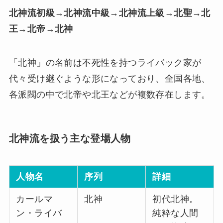
北神流初級→
北
神流中級→
北
神流上級→
北
聖→
北
王→
北
帝→
北
神
「北神」の名前は不死性を持つライバック家が
代々受け継ぐような形になっており、全国各地、
各派閥の中で北帝や北王などが複数存在します。
北神流を扱う主な登場人物
人物名
序列
詳細
カールマ
北神
初代北神。
ン・ライバ
純粋な人間