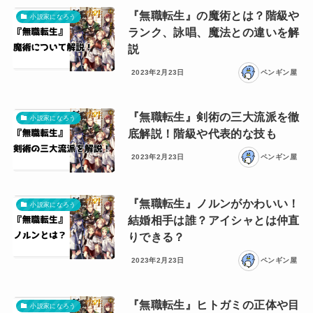
『無職転生』の魔術とは？階級や
小説家になろう
ランク、詠唱、魔法との違いを解
説
2023年2月23日
ペンギン屋
『無職転生』剣術の三大流派を徹
小説家になろう
底解説！階級や代表的な技も
2023年2月23日
ペンギン屋
『無職転生』ノルンがかわいい！
小説家になろう
結婚相手は誰？アイシャとは仲直
りできる？
2023年2月23日
ペンギン屋
『無職転生』ヒトガミの正体や目
小説家になろう