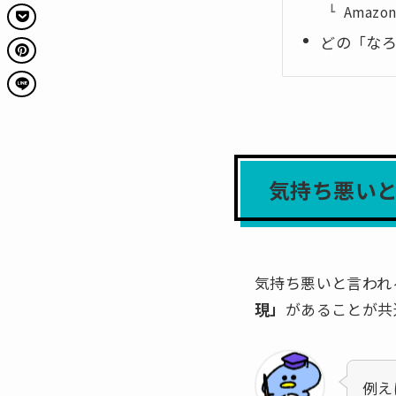
Amaz
どの「な
気持ち悪い
気持ち悪いと言われ
現」
があることが共
例え