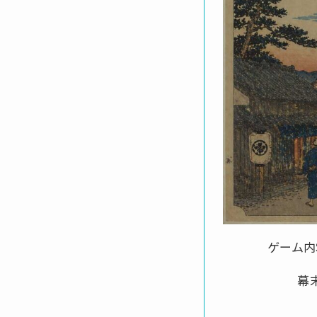
ゲーム内
幕