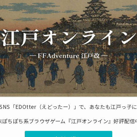
SNS「EDOtter（えどったー）」で、あなたも江戸っ子に
末ぽちぽち系ブラウザゲーム『江戸オンライン』好評配信