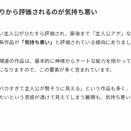
りから評価されるのが気持ち悪い
い主人公がひたすら評価され、最後まで「主人公アゲ」
系作品が
「気持ち悪い」
と評価されている傾向にありま
関連の作品は、基本的に神様からチートな能力を授かっ
になりますので、この要素が多く含まれています。
バカすぎて主人公が賢そうに見える」という作品も多く
たいという思惑が透けて見えてしまう展開も、気持ち悪い