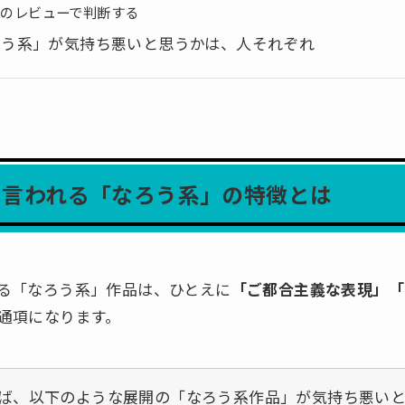
onのレビューで判断する
ろう系」が気持ち悪いと思うかは、人それぞれ
と言われる「なろう系」の特徴とは
る「なろう系」作品は、ひとえに
「ご都合主義な表現」「
通項になります。
ば、以下のような展開の「なろう系作品」が気持ち悪い