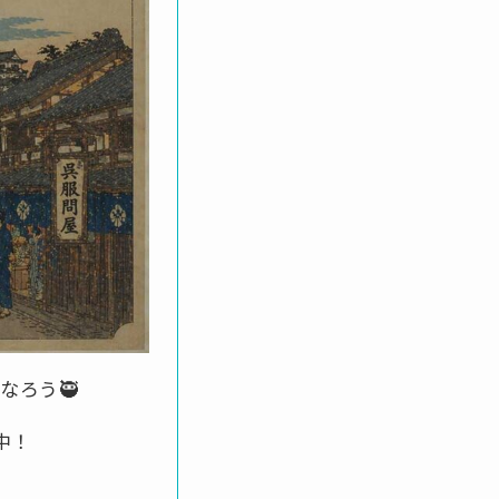
なろう🥷
中！