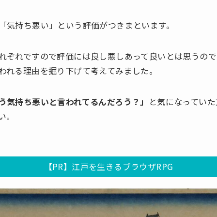
「気持ち悪い」という評価がつきまといます。
れぞれですので評価には良し悪しあって良いとは思うので
われる理由を掘り下げて考えてみました。
う気持ち悪いと言われてるんだろう？」
と気になっていた
い。
【PR】江戸を生きるブラウザRPG