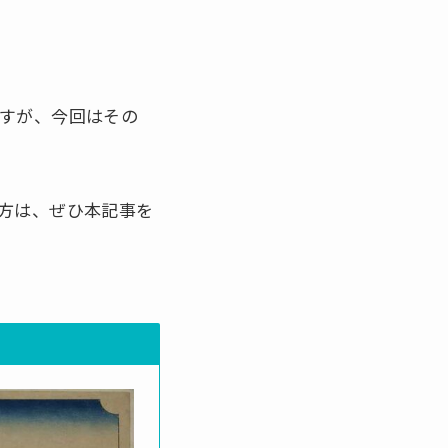
すが、今回はその
方は、ぜひ本記事を