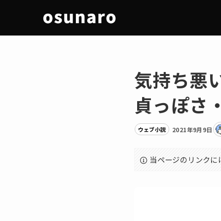
気持ち悪
貞っぽさ
ウェブ小説
2021年9月9日
当ページのリンクに