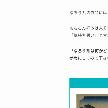
なろう系の作品には
もちろん好みは人そ
「気持ち悪い」と言
「なろう系は何がど
参考にしてみて下さ