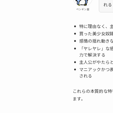
れる
ペンギン屋
特に理由なく、
買った美少女奴
感情の揺れ動き
「ヤレヤレ」な
力で解決する
主人公がやたら
マニアックかつ
される
これらの本質的な特
ます。