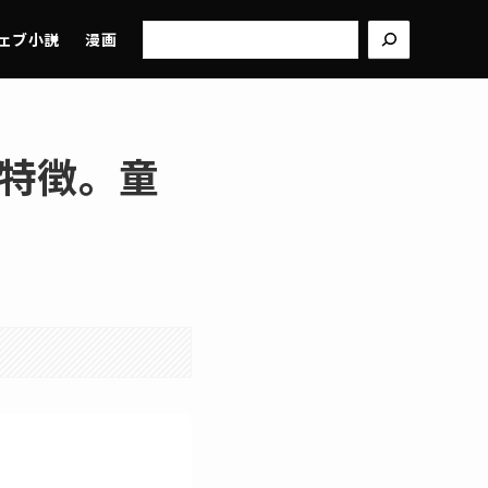
検
ェブ小説
漫画
索
特徴。童