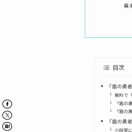
幕
目次
『盾の勇
無料で
『盾の
『盾の
『盾の勇
小説家