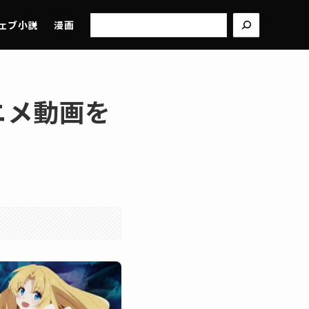
検
ェブ小説
漫画
索
ニメ動画を