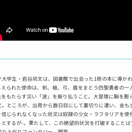
ク大学生・岩谷尚文は、図書館で出会った1冊の本に導か
与えられた使命は、剣、槍、弓、盾をまとう四聖勇者の一
沌をもたらす災い「波」を振り払うこと。大冒険に胸を膨
文。ところが、出発から数日目にして裏切りに遭い、金も
を信じられなくなった尚文は奴隷の少女・ラフタリアを使
うとするが-。果たして、この絶望的状況を打破することは
成り上がりファンタジー、開幕。