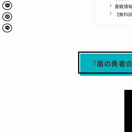
書籍情
【無料
『盾の勇者