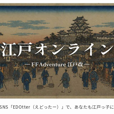
SNS「EDOtter（えどったー）」で、あなたも江戸っ子に