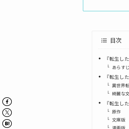
目次
『転生し
あらす
『転生し
異世界
綺麗な
『転生し
原作
文庫版
漫画版