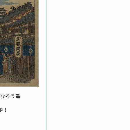
なろう🥷
中！