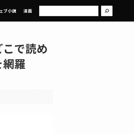
検
ェブ小説
漫画
索
どこで読め
を網羅