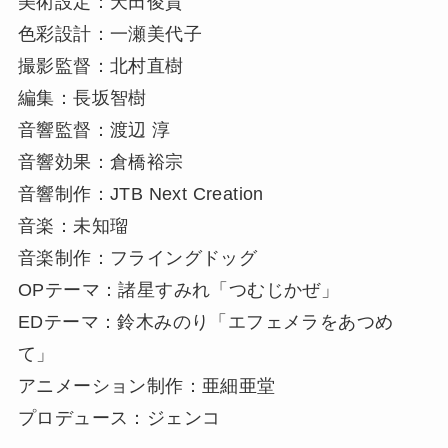
美術設定：天田俊貴
色彩設計：一瀬美代子
撮影監督：北村直樹
編集：長坂智樹
音響監督：渡辺 淳
音響効果：倉橋裕宗
音響制作：JTB Next Creation
音楽：未知瑠
音楽制作：フライングドッグ
OPテーマ：諸星すみれ「つむじかぜ」
EDテーマ：鈴木みのり「エフェメラをあつめ
て」
アニメーション制作：亜細亜堂
プロデュース：ジェンコ