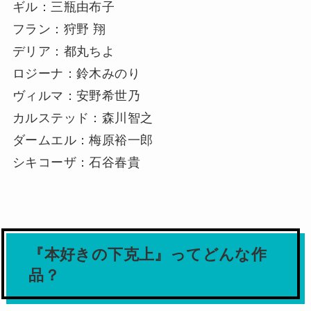
ギル：三瓶由布子
フラン：狩野 翔
デリア：都丸ちよ
ロジーナ：鈴木みのり
ヴィルマ：安野希世乃
カルステッド：森川智之
ダームエル：梅原裕一郎
シキコーザ：石谷春貴
『本好きの下克上』ってどんな作
品？