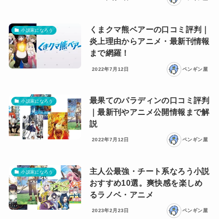
くまクマ熊ベアーの口コミ評判｜
小説家になろう
炎上理由からアニメ・最新刊情報
まで網羅！
2022年7月12日
ペンギン屋
最果てのパラディンの口コミ評判
小説家になろう
｜最新刊やアニメ公開情報まで解
説
2022年7月12日
ペンギン屋
主人公最強・チート系なろう小説
小説家になろう
おすすめ10選。爽快感を楽しめ
るラノベ・アニメ
2023年2月23日
ペンギン屋