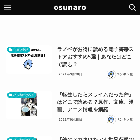
ラノベがお得に読める電子書籍ス
ウェブ小説
トアおすすめ5選｜あなたはどこ
で読む？
2021年9月28日
ペンギン屋
『転生したらスライムだった件』
小説家になろう
はどこで読める？原作、文庫、漫
画、アニメ情報を網羅
2021年9月28日
ペンギン屋
『俺のメガネはたぶん世界征服で
小説家になろう