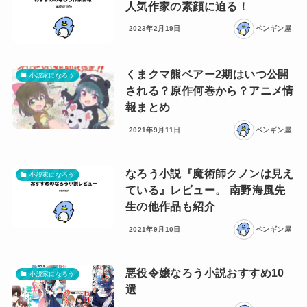
人気作家の素顔に迫る！
2023年2月19日
ペンギン屋
くまクマ熊ベアー2期はいつ公開
小説家になろう
される？原作何巻から？アニメ情
報まとめ
2021年9月11日
ペンギン屋
なろう小説『魔術師クノンは見え
小説家になろう
ている』レビュー。 南野海風先
生の他作品も紹介
2021年9月10日
ペンギン屋
悪役令嬢なろう小説おすすめ10
小説家になろう
選